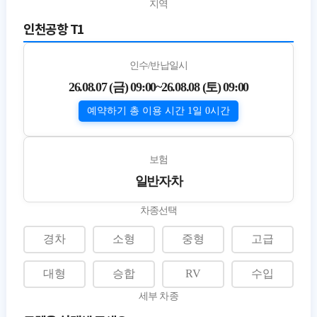
지역
인수/반납일시
26.08.07 (금) 09:00
~
26.08.08 (토) 09:00
예약하기 총 이용 시간 1일 0시간
보험
일반자차
차종선택
경차
소형
중형
고급
대형
승합
RV
수입
세부 차종