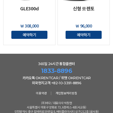
GLE300d
신형 쏘렌토
￦ 308,000
￦ 96,000
예약하기
예약하기
365일 24시간 통합콜센터
1833-8896
카카오톡 OKRENTCAR / 위챗 OKRENTCAR
외국현지고객 +82-10-3391-8896
이용약관
|
개인정보처리방침
(주)바다 / 대표이사 박창현
서울특별시 마포구 양화로 73, 6층예스-4호(서교동)
인천광역시 중구 흰바위로59번길 8, 버터플라이시티 상가 212호 (운서동)