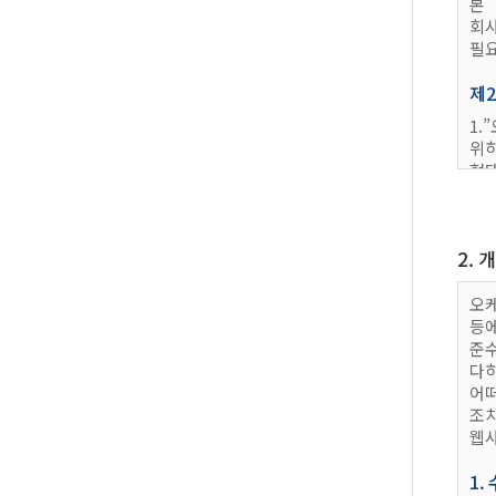
본
회
필요
제2
1
위하
형태
운영
2
제공
2. 
3
수 
4.
오케
온라
등
5.
준
계정
다
홈페
어
6
조
의합
웹사
제3
1.