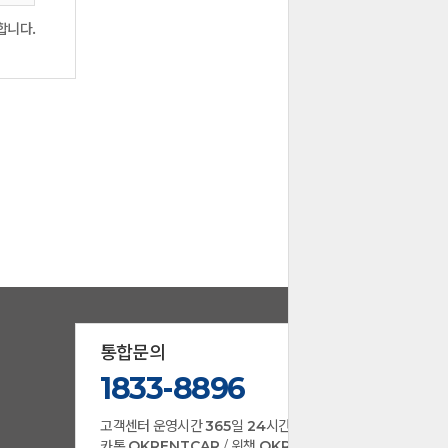
개정된
 같은
합니다.
약관이
게시,
제기록
원에게
실 및
비스
 E-
서비스
19조
위해
회사는
 인권
지 및
효력
않으며
.
니다.
회사의
동의한
 수
지를
들이
통합문의
경된
다 더
하여
1833-8896
으로
하는
고객센터 운영시간
365
일
24
시간
방지와
카톡
OKRENTCAR
/ 위챗
OKRENTCAR