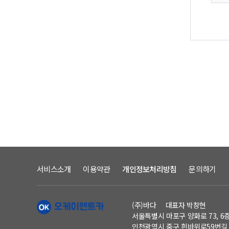
1.
가.
약관
개
개정
– 
사업
– 
고
나.
2.
회
개정
제공
ma
내
2항
선별
어떠
침해
3
본적
발
부득
4.
단,
2.
고지
가.
것으
이
서비스소개
이용약관
개인정보처리방침
문의하기
5
있
방
회사
약
효
회사
(주)바다 대표자 박창현
선택
6
서울특별시 마포구 양화로 73, 6
나.
개별
인천광역시 중구 흰바위로59번길 8
회원