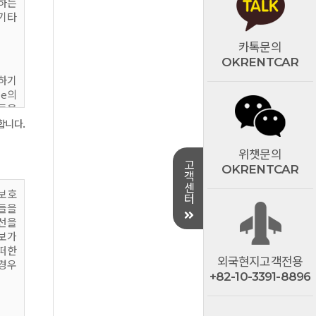
하는
기타
카톡문의
OKRENTCAR
공하기
le의
 등을
합니다.
사가
위챗문의
고
이용할
OKRENTCAR
객
센
공하는
보보호
터
들을
 함은
선을
영하는
보가
떠한
외국현지고객전용
행에
경우
+82-10-3391-8896