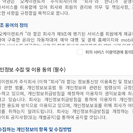
 약관은 오케이렌트카 주식회사(이하 “회사”라 한다)가 운영
사서비스를 이용함에 있어 회사와 회원의 권리와 의무 및 책임사항, 
한 사항을 규정함을 목적으로 합니다.
조 용어의 정의
.”오케이렌트카
”라 함은 회사가 제9조에 명기된 서비스를 회원에게 제
여 구축한 온라인 자동차대여 예약 대행 및 결제 홈페이지와 mobi
로 서비스를 제공하는 사업 및 향후 회사가 영위하게 될 제반 사업 일체
하는 사업자의 의미로 사용합니다.
위의 서비스 이용약관에 동의
.”회원”이라 함은 일반회원 또는 간편회원으로 회원가입을 하여 회
하는 서비스를 이용할 수 있는 권한을 부여 받은 자를 말합니다.
개인정보 수집 및 이용 동의 (필수)
.”일반회원(오케이렌트카
회원)”이란 회사에 회원가입을 하여 서비스를 
있는 자격을 가진 자를 의미합니다.
”간편회원”이란 SNS 계정 인증을 통해 회원가입을 하고, 회사가 제
이렌트카 주식회사 (이하 “회사”라 함)는 정보통신망 이용촉진 및 정
인 서비스를 이용할 수 있는 자격을 가진 자를 의미합니다.
에 관한 법률, 개인정보보호법 등 개인정보와 관련된 법령상의 규정
”온라인 자동차대여 렌터카 예약 홈페이지”(이하 “홈페이지”라 한다)라
수하고 있으며, 개인정보취급방침을 제정하여 이용자의 권익보호에 최
(ID 및 비밀번호)을 이용하여 서비스를 제공받을 수 있도록 회사가 운
하고 있습니다. 회사는 개인정보취급방침을 통하여 이용자의 개인정
이지와 APP을 말합니다.
떠한 용도와 방식으로 이용되고 있으며, 개인정보보호를 위해 회사가 어
.제2조에서 정의되지 않은 이 약관상의 용어의 의미는 일반적인 거래관
치를 취하는지 알려드립니다. 회사는 개인정보취급방침을 개정하는 
니다.
이트 공지사항(또는 개별공지)을 통하여 공지할 것입니다.
조 약관의 개정
 수집하는 개인정보의 항목 및 수집방법